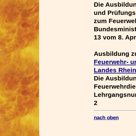
Die Ausbildun
und Prüfungs
zum Feuerweh
Bundesministe
13 vom 8. Apr
Ausbildung 
Feuerwehr- u
Landes Rheinl
Die Ausbildu
Feuerwehrdie
Lehrgangsnumm
2
nach oben