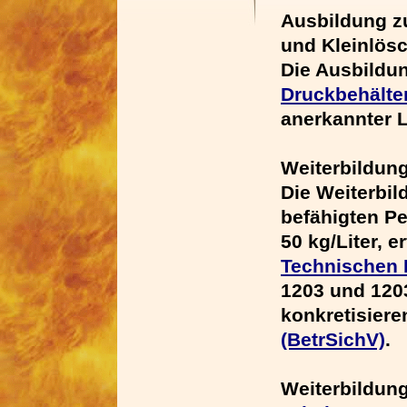
Ausbildung 
und Kleinlösc
Die Ausbildun
Druckbehälte
anerkannter 
Weiterbildun
Die Weiterbi
befähigten Pe
50 kg/Liter, 
Technischen R
1203 und 120
konkretisiere
(BetrSichV)
.
Weiterbildun