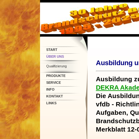
START
ÜBER UNS
Ausbildung u
Qualifizierung
PRODUKTE
Ausbildung 
SERVICE
DEKRA Akade
INFO
Die Ausbildun
KONTAKT
vfdb - Richtli
LINKS
Aufgaben, Qu
Brandschutzb
Merkblatt 12-